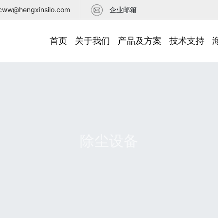
cww@hengxinsilo.com
企业邮箱
首页
关于我们
产品及方案
技术支持
公司简介
厂房设备
荣誉资质
合作伙伴
螺旋筒仓
输送设备
清理设备
除尘设备
智能控制
粮仓专辑
养鱼池
技术优势
技术参数
通风检测
工艺流程
常见问题
电子样册
除尘设备